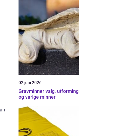
m
02 juni 2026
Gravminner valg, utforming
og varige minner
man