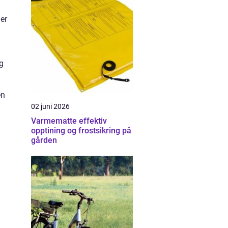
mer
g
en
02 juni 2026
Varmematte effektiv
opptining og frostsikring på
gården