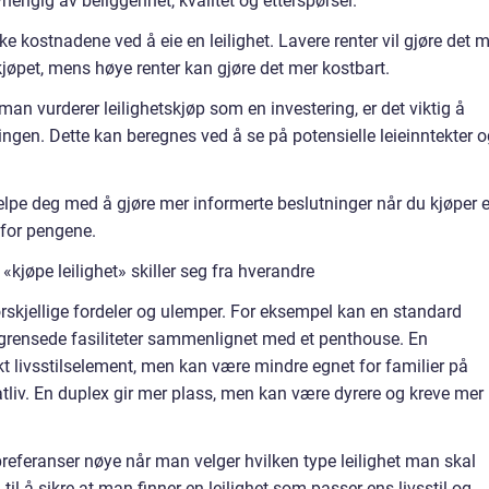
hengig av beliggenhet, kvalitet og etterspørsel.
e kostnadene ved å eie en leilighet. Lavere renter vil gjøre det 
kjøpet, mens høye renter kan gjøre det mer kostbart.
man vurderer leilighetskjøp som en investering, er det viktig å
ngen. Dette kan beregnes ved å se på potensielle leieinntekter o
elpe deg med å gjøre mer informerte beslutninger når du kjøper 
a for pengene.
kjøpe leilighet» skiller seg fra hverandre
forskjellige fordeler og ulemper. For eksempel kan en standard
egrensede fasiliteter sammenlignet med et penthouse. En
ikt livsstilselement, men kan være mindre egnet for familier på
atliv. En duplex gir mer plass, men kan være dyrere og kreve mer
preferanser nøye når man velger hvilken type leilighet man skal
til å sikre at man finner en leilighet som passer ens livsstil og