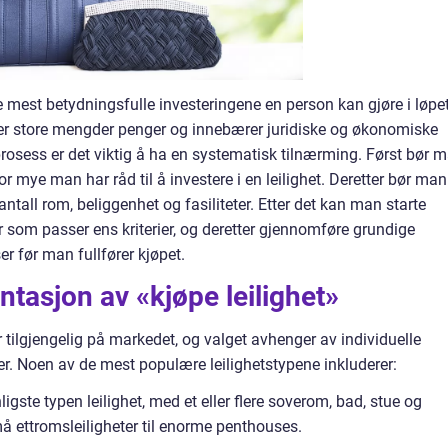
e mest betydningsfulle investeringene en person kan gjøre i løpe
verer store mengder penger og innebærer juridiske og økonomiske
t prosess er det viktig å ha en systematisk tilnærming. Først bør 
 mye man har råd til å investere i en leilighet. Deretter bør man
ntall rom, beliggenhet og fasiliteter. Etter det kan man starte
r som passer ens kriterier, og deretter gjennomføre grundige
er før man fullfører kjøpet.
tasjon av «kjøpe leilighet»
er tilgjengelig på markedet, og valget avhenger av individuelle
. Noen av de mest populære leilighetstypene inkluderer:
ligste typen leilighet, med et eller flere soverom, bad, stue og
må ettromsleiligheter til enorme penthouses.