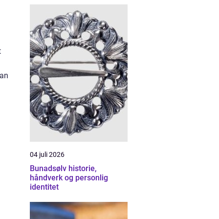
t
man
04 juli 2026
Bunadsølv historie,
håndverk og personlig
identitet