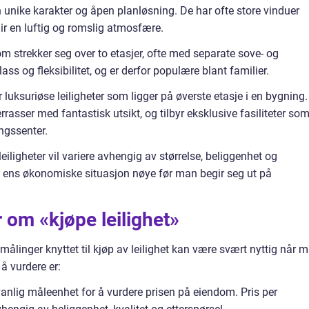
sin unike karakter og åpen planløsning. De har ofte store vinduer
gir en luftig og romslig atmosfære.
som strekker seg over to etasjer, ofte med separate sove- og
s og fleksibilitet, og er derfor populære blant familier.
 luksuriøse leiligheter som ligger på øverste etasje i en bygning.
errasser med fantastisk utsikt, og tilbyr eksklusive fasiliteter so
ngssenter.
leiligheter vil variere avhengig av størrelse, beliggenhet og
re ens økonomiske situasjon nøye før man begir seg ut på
 om «kjøpe leilighet»
linger knyttet til kjøp av leilighet kan være svært nyttig når 
 å vurdere er:
 vanlig måleenhet for å vurdere prisen på eiendom. Pris per