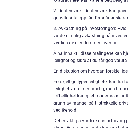
kvadratmeter kan variere betydelig av
2. Rentenivåer: Rentenivåer kan påvirk
gunstig å ta opp lån for å finansiere 
3. Avkastning på investeringen: Hvis 
vurdere mulig avkastning på investeri
verdien av eiendommen over tid.
Å ha innsikt i disse målingene kan hj
leilighet og sikre at du får god valut
En diskusjon om hvordan forskjellige «
Forskjellige typer leiligheter kan ha 
leilighet være mer rimelig, men ha b
loftleilighet kan gi et moderne og un
grunn av mangel på tilstrekkelig priv
vedlikehold.
Det er viktig å vurdere ens behov og 
kjøpe. En grundig vurdering kan bidra 