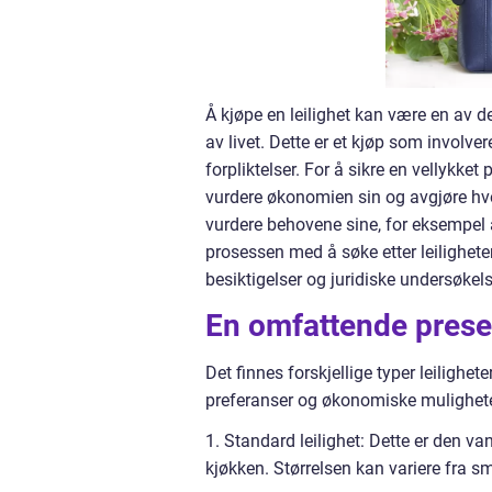
Å kjøpe en leilighet kan være en av d
av livet. Dette er et kjøp som invol
forpliktelser. For å sikre en vellykke
vurdere økonomien sin og avgjøre hvor
vurdere behovene sine, for eksempel a
prosessen med å søke etter leilighete
besiktigelser og juridiske undersøkels
En omfattende presen
Det finnes forskjellige typer leilighet
preferanser og økonomiske muligheter
1. Standard leilighet: Dette er den van
kjøkken. Størrelsen kan variere fra s