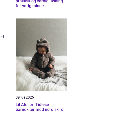
praktisk og verdig løsning
for varig minne
ved
09 juli 2026
Lil Atelier: Tidløse
barneklær med nordisk ro