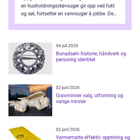
en husholdningsstøvsuger gir opp ved fukt
og søl, fortsetter en vannsuger å jobbe. Den
suger opp både vann, slam og...
04 juli 2026
Bunadsølv historie, håndverk og
personlig identitet
02 juni 2026
Gravminner valg, utforming og
varige minner
02 juni 2026
Varmematte effektiv opptining og