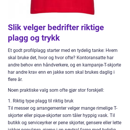
Slik velger bedrifter riktige
plagg og trykk
Et godt profilplagg starter med en tydelig tanke: Hvem
skal bruke det, hvor og hvor ofte? Kontoransatte har
andre behov enn håndverkere, og en kampanje-T-skjorte
har andre krav enn en jakke som skal brukes daglig i
flere år.
Noen praktiske valg som ofte gjør stor forskjell:
1. Riktig type plagg til riktig bruk
Til messer og arrangementer velger mange rimelige T-
skjorter eller pique-skjorter som tåler hyppig vask. Til
butikk og serviceyrker er pene skjorter, gensere eller lette
jakker populære, gjerne i en nøytral farge med tydelig