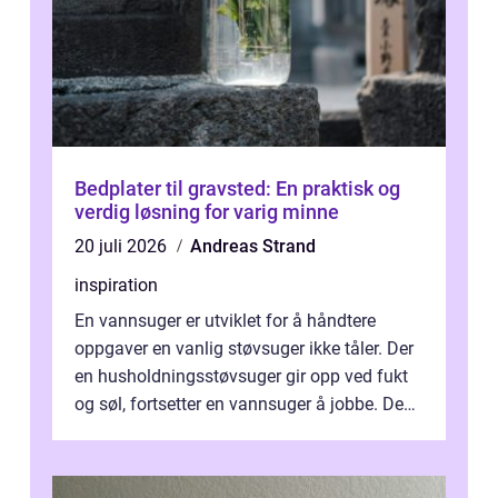
Bedplater til gravsted: En praktisk og
verdig løsning for varig minne
20 juli 2026
Andreas Strand
inspiration
En vannsuger er utviklet for å håndtere
oppgaver en vanlig støvsuger ikke tåler. Der
en husholdningsstøvsuger gir opp ved fukt
og søl, fortsetter en vannsuger å jobbe. Den
suger opp både vann, slam og...