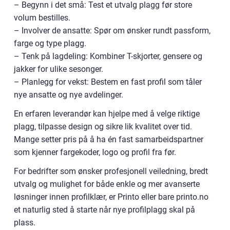
– Begynn i det små: Test et utvalg plagg før store
volum bestilles.
– Involver de ansatte: Spør om ønsker rundt passform,
farge og type plagg.
– Tenk på lagdeling: Kombiner T-skjorter, gensere og
jakker for ulike sesonger.
– Planlegg for vekst: Bestem en fast profil som tåler
nye ansatte og nye avdelinger.
En erfaren leverandør kan hjelpe med å velge riktige
plagg, tilpasse design og sikre lik kvalitet over tid.
Mange setter pris på å ha én fast samarbeidspartner
som kjenner fargekoder, logo og profil fra før.
For bedrifter som ønsker profesjonell veiledning, bredt
utvalg og mulighet for både enkle og mer avanserte
løsninger innen profilklær, er Printo eller bare printo.no
et naturlig sted å starte når nye profilplagg skal på
plass.