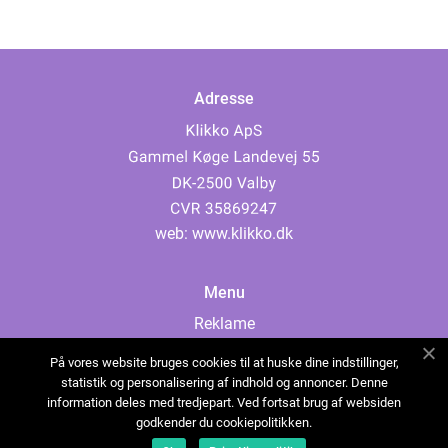
Adresse
web:
www.klikko.dk
Menu
Reklame
Om oss
På vores website bruges cookies til at huske dine indstillinger,
Cookies
statistik og personalisering af indhold og annoncer. Denne
information deles med tredjepart. Ved fortsat brug af websiden
Kontakt Oss
godkender du cookiepolitikken.
Sitemap