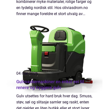
kombinerer myke materialer, rolige farger og
en tydelig nordisk stil. Hos oliviasdrom.no
finner mange foreldre et stort utvalg av
plagg som både føles gode på kroppen og
ser harmoniske ut i hver...
04 mai 2026
Gulvvaskemaskiner en enkel vei til
renere og tryggere gulv
Gulv utsettes for hard bruk hver dag. Smuss,
støv, søl og slitasje samler seg raskt, enten
det gjelder en liten butikk eller et stort lager.