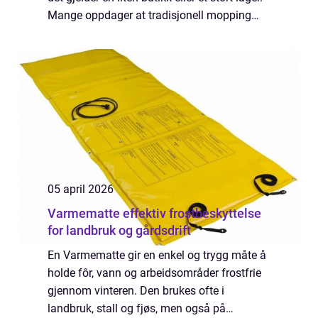
Mange oppdager at tradisjonell mopping
ikke holder tritt med behovet, verken når det
gjelder hygiene, effekti...
05 april 2026
Varmematte effektiv frostbeskyttelse
for landbruk og gårdsdrift
En Varmematte gir en enkel og trygg måte å
holde fôr, vann og arbeidsområder frostfrie
gjennom vinteren. Den brukes ofte i
landbruk, stall og fjøs, men også på