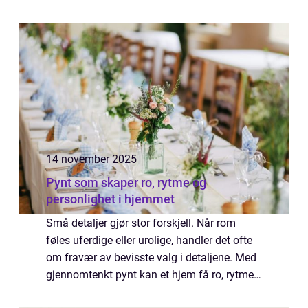
gårdsplasser, ved rør og avløp. Mange velger
varmematte fordi den kombinerer høy effekt,
l...
14 november 2025
Pynt som skaper ro, rytme og
personlighet i hjemmet
Små detaljer gjør stor forskjell. Når rom
føles uferdige eller urolige, handler det ofte
om fravær av bevisste valg i detaljene. Med
gjennomtenkt pynt kan et hjem få ro, rytme
og personlighet uten totalrenovering...