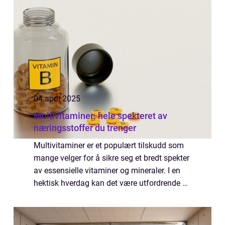
04 april 2025
Multivitaminer: hele spekteret av
næringsstoffer du trenger
Multivitaminer er et populært tilskudd som
mange velger for å sikre seg et bredt spekter
av essensielle vitaminer og mineraler. I en
hektisk hverdag kan det være utfordrende å
opprettholde et balansert kosthold, og det er
her ...