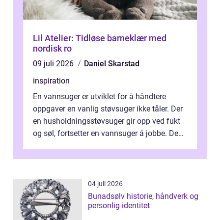
Lil Atelier: Tidløse barneklær med
nordisk ro
09 juli 2026
Daniel Skarstad
inspiration
En vannsuger er utviklet for å håndtere
oppgaver en vanlig støvsuger ikke tåler. Der
en husholdningsstøvsuger gir opp ved fukt
og søl, fortsetter en vannsuger å jobbe. Den
suger opp både vann, slam og...
04 juli 2026
Bunadsølv historie, håndverk og
personlig identitet