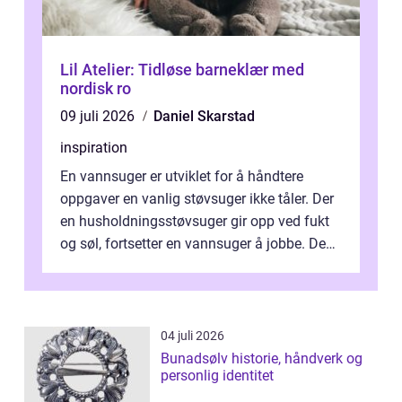
Lil Atelier: Tidløse barneklær med
nordisk ro
09 juli 2026
Daniel Skarstad
inspiration
En vannsuger er utviklet for å håndtere
oppgaver en vanlig støvsuger ikke tåler. Der
en husholdningsstøvsuger gir opp ved fukt
og søl, fortsetter en vannsuger å jobbe. Den
suger opp både vann, slam og...
04 juli 2026
Bunadsølv historie, håndverk og
personlig identitet