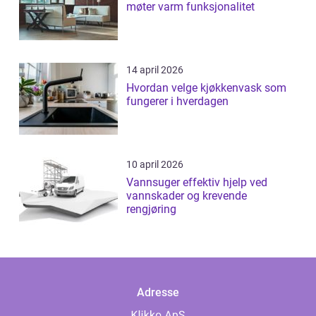
møter varm funksjonalitet
14 april 2026
Hvordan velge kjøkkenvask som
fungerer i hverdagen
10 april 2026
Vannsuger effektiv hjelp ved
vannskader og krevende
rengjøring
Adresse