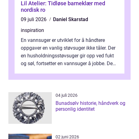
Lil Atelier: Tidløse barneklær med
nordisk ro
09 juli 2026
Daniel Skarstad
inspiration
En vannsuger er utviklet for å håndtere
oppgaver en vanlig støvsuger ikke tåler. Der
en husholdningsstøvsuger gir opp ved fukt
og søl, fortsetter en vannsuger å jobbe. Den
suger opp både vann, slam og...
04 juli 2026
Bunadsølv historie, håndverk og
personlig identitet
02 juni 2026