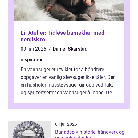
Lil Atelier: Tidløse barneklær med
nordisk ro
09 juli 2026
Daniel Skarstad
inspiration
En vannsuger er utviklet for å håndtere
oppgaver en vanlig støvsuger ikke tåler. Der
en husholdningsstøvsuger gir opp ved fukt
og søl, fortsetter en vannsuger å jobbe. Den
suger opp både vann, slam og...
04 juli 2026
Bunadsølv historie, håndverk og
personlig identitet