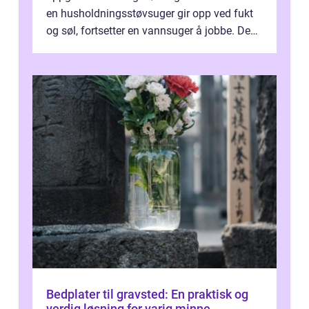
en husholdningsstøvsuger gir opp ved fukt
og søl, fortsetter en vannsuger å jobbe. Den
suger opp både vann, slam og...
Bedplater til gravsted: En praktisk og
verdig løsning for varig minne