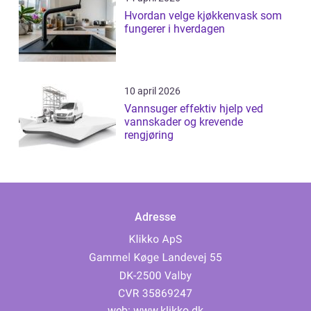
Hvordan velge kjøkkenvask som
fungerer i hverdagen
10 april 2026
Vannsuger effektiv hjelp ved
vannskader og krevende
rengjøring
Adresse
web:
www.klikko.dk