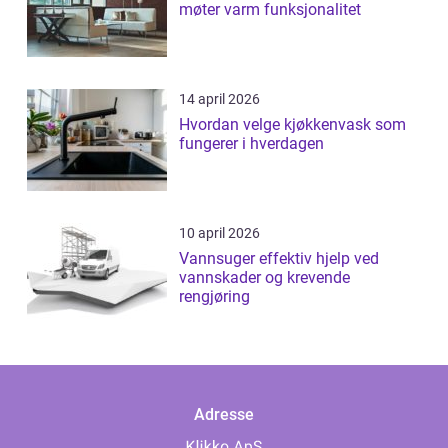
møter varm funksjonalitet
14 april 2026
Hvordan velge kjøkkenvask som
fungerer i hverdagen
10 april 2026
Vannsuger effektiv hjelp ved
vannskader og krevende
rengjøring
Adresse