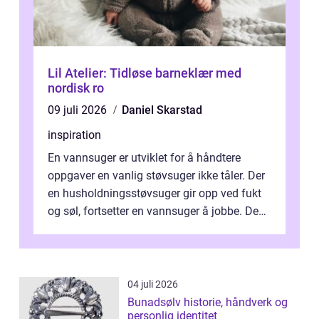
Lil Atelier: Tidløse barneklær med
nordisk ro
09 juli 2026
Daniel Skarstad
inspiration
En vannsuger er utviklet for å håndtere
oppgaver en vanlig støvsuger ikke tåler. Der
en husholdningsstøvsuger gir opp ved fukt
og søl, fortsetter en vannsuger å jobbe. Den
suger opp både vann, slam og...
04 juli 2026
Bunadsølv historie, håndverk og
personlig identitet