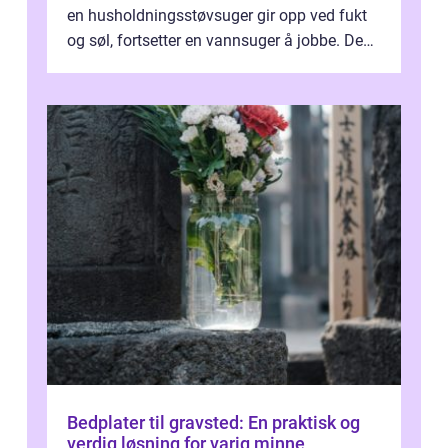
en husholdningsstøvsuger gir opp ved fukt
og søl, fortsetter en vannsuger å jobbe. Den
suger opp både vann, slam og...
Bedplater til gravsted: En praktisk og
verdig løsning for varig minne