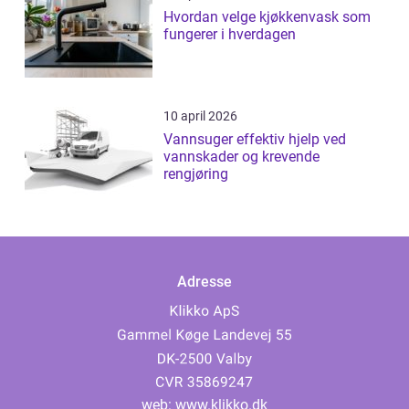
Hvordan velge kjøkkenvask som
fungerer i hverdagen
10 april 2026
Vannsuger effektiv hjelp ved
vannskader og krevende
rengjøring
Adresse
web:
www.klikko.dk