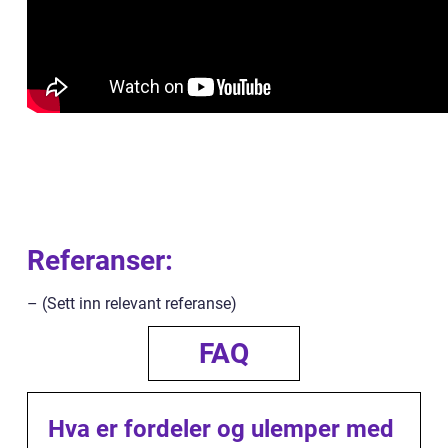
Referanser:
– (Sett inn relevant referanse)
FAQ
Hva er fordeler og ulemper med