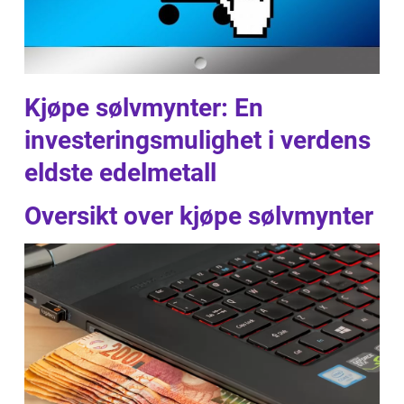
Kjøpe sølvmynter: En
investeringsmulighet i verdens
eldste edelmetall
Oversikt over kjøpe sølvmynter