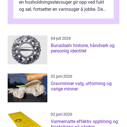
en husholdningsstøvsuger gir opp ved fukt
og søl, fortsetter en vannsuger å jobbe. Den
suger opp både vann, slam og...
04 juli 2026
Bunadsølv historie, håndverk og
personlig identitet
02 juni 2026
Gravminner valg, utforming og
varige minner
02 juni 2026
Varmematte effektiv opptining og
frostsikring på gården