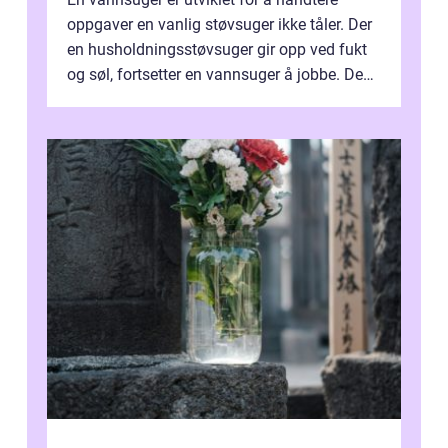
oppgaver en vanlig støvsuger ikke tåler. Der
en husholdningsstøvsuger gir opp ved fukt
og søl, fortsetter en vannsuger å jobbe. Den
suger opp både vann, slam og...