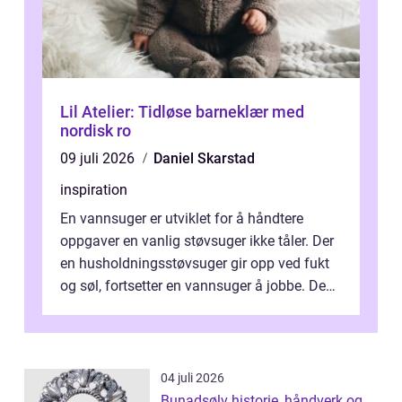
Lil Atelier: Tidløse barneklær med
nordisk ro
09 juli 2026
Daniel Skarstad
inspiration
En vannsuger er utviklet for å håndtere
oppgaver en vanlig støvsuger ikke tåler. Der
en husholdningsstøvsuger gir opp ved fukt
og søl, fortsetter en vannsuger å jobbe. Den
suger opp både vann, slam og...
04 juli 2026
Bunadsølv historie, håndverk og