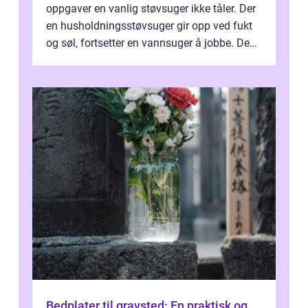
oppgaver en vanlig støvsuger ikke tåler. Der
en husholdningsstøvsuger gir opp ved fukt
og søl, fortsetter en vannsuger å jobbe. Den
suger opp både vann, slam og...
Bedplater til gravsted: En praktisk og