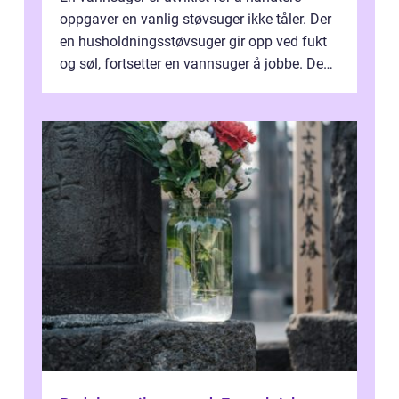
oppgaver en vanlig støvsuger ikke tåler. Der
en husholdningsstøvsuger gir opp ved fukt
og søl, fortsetter en vannsuger å jobbe. Den
suger opp både vann, slam og...