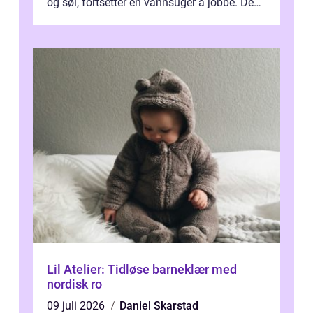
og søl, fortsetter en vannsuger å jobbe. Den
suger opp både vann, slam og...
Lil Atelier: Tidløse barneklær med
nordisk ro
09 juli 2026
Daniel Skarstad