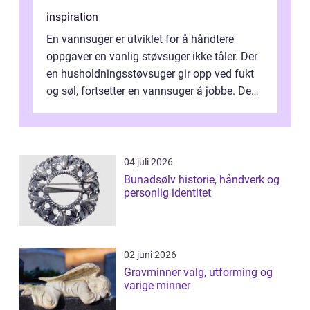
inspiration
En vannsuger er utviklet for å håndtere
oppgaver en vanlig støvsuger ikke tåler. Der
en husholdningsstøvsuger gir opp ved fukt
og søl, fortsetter en vannsuger å jobbe. Den
suger opp både vann, slam og...
04 juli 2026
Bunadsølv historie, håndverk og
personlig identitet
02 juni 2026
Gravminner valg, utforming og
varige minner