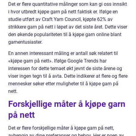
Det er flere quantitative målinger som kan gi oss innsikt
i hvor utbredt kjøpe garn på nett faktisk er. Ifølge en
studie utført av Craft Yarn Council, kjøpte 62% av
strikkere garn på nett i løpet av det siste året. Dette viser
den økende populariteten til å kjøpe garn online blant
garnentusiaster.
En annen interessant måling er antall søk relatert til
«kjøpe garn på nett». Ifølge Google Trends har
interessen for dette temaet økt jevnt de siste årene og
viser ingen tegn til å avta. Dette indikerer at flere og flere
mennesker søker etter muligheter til å kjøpe garn på
nett.
Forskjellige måter å kjøpe garn
på nett
Det er flere forskjellige måter å kjøpe garn på nett,
avhengig av dine preferanser og behov. Her er noen av