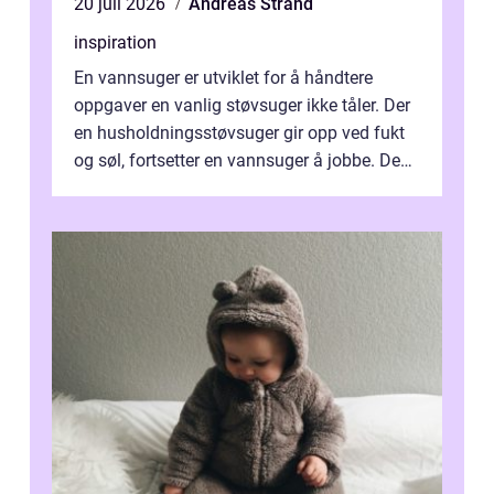
20 juli 2026
Andreas Strand
inspiration
En vannsuger er utviklet for å håndtere
oppgaver en vanlig støvsuger ikke tåler. Der
en husholdningsstøvsuger gir opp ved fukt
og søl, fortsetter en vannsuger å jobbe. Den
suger opp både vann, slam og...