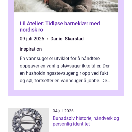
Lil Atelier: Tidløse barneklær med
nordisk ro
09 juli 2026
Daniel Skarstad
inspiration
En vannsuger er utviklet for å håndtere
oppgaver en vanlig støvsuger ikke tåler. Der
en husholdningsstøvsuger gir opp ved fukt
og søl, fortsetter en vannsuger å jobbe. Den
suger opp både vann, slam og...
04 juli 2026
Bunadsølv historie, håndverk og
personlig identitet