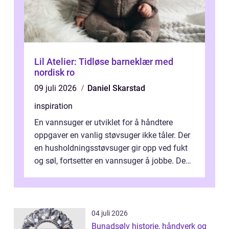
Lil Atelier: Tidløse barneklær med
nordisk ro
09 juli 2026
Daniel Skarstad
inspiration
En vannsuger er utviklet for å håndtere
oppgaver en vanlig støvsuger ikke tåler. Der
en husholdningsstøvsuger gir opp ved fukt
og søl, fortsetter en vannsuger å jobbe. Den
suger opp både vann, slam og...
04 juli 2026
Bunadsølv historie, håndverk og