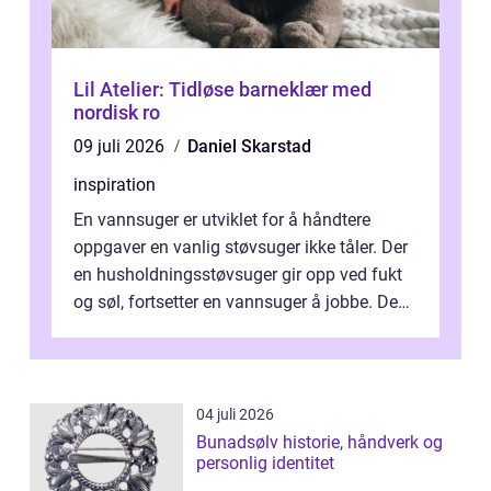
Lil Atelier: Tidløse barneklær med
nordisk ro
09 juli 2026
Daniel Skarstad
inspiration
En vannsuger er utviklet for å håndtere
oppgaver en vanlig støvsuger ikke tåler. Der
en husholdningsstøvsuger gir opp ved fukt
og søl, fortsetter en vannsuger å jobbe. Den
suger opp både vann, slam og...
04 juli 2026
Bunadsølv historie, håndverk og
personlig identitet