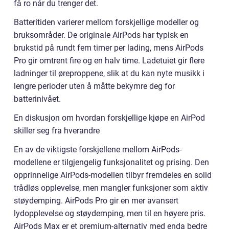
få ro når du trenger det.
Batteritiden varierer mellom forskjellige modeller og
bruksområder. De originale AirPods har typisk en
brukstid på rundt fem timer per lading, mens AirPods
Pro gir omtrent fire og en halv time. Ladetuiet gir flere
ladninger til øreproppene, slik at du kan nyte musikk i
lengre perioder uten å måtte bekymre deg for
batterinivået.
En diskusjon om hvordan forskjellige kjøpe en AirPod
skiller seg fra hverandre
En av de viktigste forskjellene mellom AirPods-
modellene er tilgjengelig funksjonalitet og prising. Den
opprinnelige AirPods-modellen tilbyr fremdeles en solid
trådløs opplevelse, men mangler funksjoner som aktiv
støydemping. AirPods Pro gir en mer avansert
lydopplevelse og støydemping, men til en høyere pris.
AirPods Max er et premium-alternativ med enda bedre