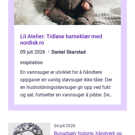
Lil Atelier: Tidløse barneklær med
nordisk ro
09 juli 2026
Daniel Skarstad
inspiration
En vannsuger er utviklet for å håndtere
oppgaver en vanlig støvsuger ikke tåler. Der
en husholdningsstøvsuger gir opp ved fukt
og søl, fortsetter en vannsuger å jobbe. Den
suger opp både vann, slam og...
04 juli 2026
Bunadsølv historie, håndverk og