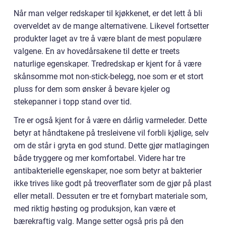
Når man velger redskaper til kjøkkenet, er det lett å bli
overveldet av de mange alternativene. Likevel fortsetter
produkter laget av tre å være blant de mest populære
valgene. En av hovedårsakene til dette er treets
naturlige egenskaper. Tredredskap er kjent for å være
skånsomme mot non-stick-belegg, noe som er et stort
pluss for dem som ønsker å bevare kjeler og
stekepanner i topp stand over tid.
Tre er også kjent for å være en dårlig varmeleder. Dette
betyr at håndtakene på tresleivene vil forbli kjølige, selv
om de står i gryta en god stund. Dette gjør matlagingen
både tryggere og mer komfortabel. Videre har tre
antibakterielle egenskaper, noe som betyr at bakterier
ikke trives like godt på treoverflater som de gjør på plast
eller metall. Dessuten er tre et fornybart materiale som,
med riktig høsting og produksjon, kan være et
bærekraftig valg. Mange setter også pris på den