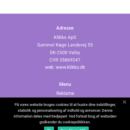
Adresse
web:
www.klikko.dk
Menu
Reklame
Om oss
På vores website bruges cookies til at huske dine indstillinger,
Cookies
statistik og personalisering af indhold og annoncer. Denne
information deles med tredjepart. Ved fortsat brug af websiden
Kontakt Oss
godkender du cookiepolitikken.
Sitemap