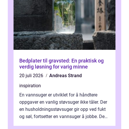
Bedplater til gravsted: En praktisk og
verdig løsning for varig minne
20 juli 2026
Andreas Strand
inspiration
En vannsuger er utviklet for å håndtere
oppgaver en vanlig støvsuger ikke tåler. Der
en husholdningsstøvsuger gir opp ved fukt
og søl, fortsetter en vannsuger å jobbe. Den
suger opp både vann, slam og...