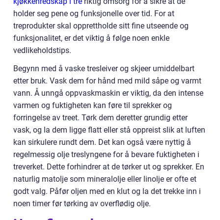
kjøkkenredskap i tre
riktig omsorg for å sikre at de
holder seg pene og funksjonelle over tid. For at
treprodukter skal opprettholde sitt fine utseende og
funksjonalitet, er det viktig å følge noen enkle
vedlikeholdstips.
Begynn med å vaske tresleiver og skjeer umiddelbart
etter bruk. Vask dem for hånd med mild såpe og varmt
vann. Å unngå oppvaskmaskin er viktig, da den intense
varmen og fuktigheten kan føre til sprekker og
forringelse av treet. Tørk dem deretter grundig etter
vask, og la dem ligge flatt eller stå oppreist slik at luften
kan sirkulere rundt dem. Det kan også være nyttig å
regelmessig olje treslyngene for å bevare fuktigheten i
treverket. Dette forhindrer at de tørker ut og sprekker. En
naturlig matolje som mineralolje eller linolje er ofte et
godt valg. Påfør oljen med en klut og la det trekke inn i
noen timer før tørking av overflødig olje.