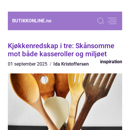
BUTIKKONLINE.
no
Kjøkkenredskap i tre: Skånsomme
mot både kasseroller og miljøet
inspiration
01 september 2025
Ida Kristoffersen