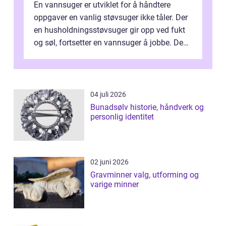
En vannsuger er utviklet for å håndtere
oppgaver en vanlig støvsuger ikke tåler. Der
en husholdningsstøvsuger gir opp ved fukt
og søl, fortsetter en vannsuger å jobbe. Den
suger opp både vann, slam og...
04 juli 2026
Bunadsølv historie, håndverk og
personlig identitet
02 juni 2026
Gravminner valg, utforming og
varige minner