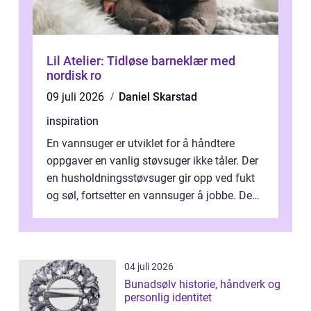
Lil Atelier: Tidløse barneklær med
nordisk ro
09 juli 2026
Daniel Skarstad
inspiration
En vannsuger er utviklet for å håndtere
oppgaver en vanlig støvsuger ikke tåler. Der
en husholdningsstøvsuger gir opp ved fukt
og søl, fortsetter en vannsuger å jobbe. Den
suger opp både vann, slam og...
04 juli 2026
Bunadsølv historie, håndverk og
personlig identitet