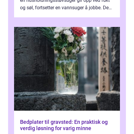
en husholdningsstøvsuger gir opp ved fukt
og søl, fortsetter en vannsuger å jobbe. Den
suger opp både vann, slam og...
Bedplater til gravsted: En praktisk og
verdig løsning for varig minne