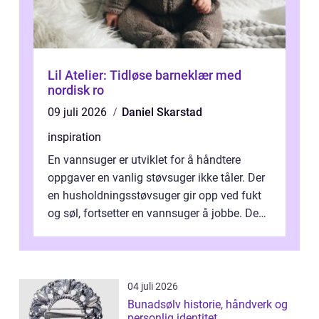
Lil Atelier: Tidløse barneklær med
nordisk ro
09 juli 2026
Daniel Skarstad
inspiration
En vannsuger er utviklet for å håndtere
oppgaver en vanlig støvsuger ikke tåler. Der
en husholdningsstøvsuger gir opp ved fukt
og søl, fortsetter en vannsuger å jobbe. Den
suger opp både vann, slam og...
04 juli 2026
Bunadsølv historie, håndverk og
personlig identitet