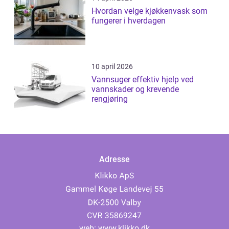
Hvordan velge kjøkkenvask som
fungerer i hverdagen
10 april 2026
Vannsuger effektiv hjelp ved
vannskader og krevende
rengjøring
Adresse
web:
www.klikko.dk