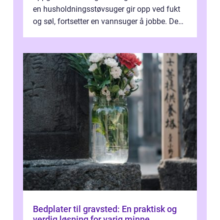
en husholdningsstøvsuger gir opp ved fukt
og søl, fortsetter en vannsuger å jobbe. Den
suger opp både vann, slam og...
Bedplater til gravsted: En praktisk og
verdig løsning for varig minne