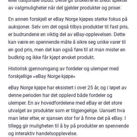
eller nasjonale tilbud. Dette gir brukerne et bredt spekter
av valgmuligheter når det gjelder produkter og priser.
En annen forskjell er eBay Norge kjøpes sterke fokus på
auksjoner. Selv om det også tilbys produkter til fast pris,
er budrundene en viktig del av eBay-opplevelsen. Dette
kan være en spennende måte å sikre seg unike varer til
en god pris, men det kan også føre til at man mister en
budkrig og ikke får kjøpt ønsket produkt.
Historisk gjennomgang av fordeler og ulemper med
forskjellige «eBay Norge kjøpe»
eBay Norge kjøpe har eksistert i over 25 år, og i løpet av
denne perioden har det opplevd både fordeler og
ulemper. En av hovedfordelene med eBay er det store
utvalget av produkter som er tilgjengelige. Uansett hva
man leter etter, er sjansen stor for å finne det på eBay. I
tillegg gir muligheten til å by på produkter en spennende
og interaktiv handelsopplevelse.