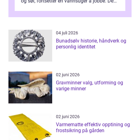
og søl, fortsetter en vannsuger å jobbe. Den
suger opp både vann, slam og...
04 juli 2026
Bunadsølv historie, håndverk og
personlig identitet
02 juni 2026
Gravminner valg, utforming og
varige minner
02 juni 2026
Varmematte effektiv opptining og
frostsikring på gården