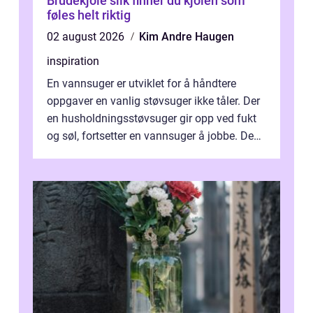
Brudekjole slik finner du kjolen som
føles helt riktig
02 august 2026
Kim Andre Haugen
inspiration
En vannsuger er utviklet for å håndtere
oppgaver en vanlig støvsuger ikke tåler. Der
en husholdningsstøvsuger gir opp ved fukt
og søl, fortsetter en vannsuger å jobbe. Den
suger opp både vann, slam og...