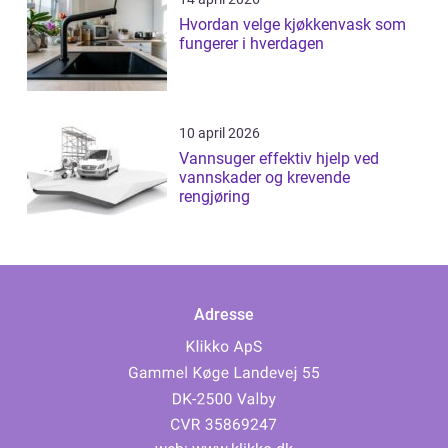
Hvordan velge kjøkkenvask som
fungerer i hverdagen
10 april 2026
Vannsuger effektiv hjelp ved
vannskader og krevende
rengjøring
Adresse