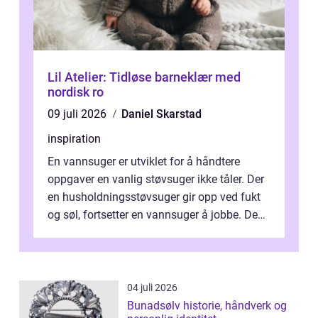
Lil Atelier: Tidløse barneklær med
nordisk ro
09 juli 2026
Daniel Skarstad
inspiration
En vannsuger er utviklet for å håndtere
oppgaver en vanlig støvsuger ikke tåler. Der
en husholdningsstøvsuger gir opp ved fukt
og søl, fortsetter en vannsuger å jobbe. Den
suger opp både vann, slam og...
04 juli 2026
Bunadsølv historie, håndverk og