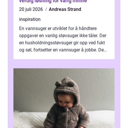
verdig løsning for varig minne
20 juli 2026
Andreas Strand
inspiration
En vannsuger er utviklet for å håndtere
oppgaver en vanlig støvsuger ikke tåler. Der
en husholdningsstøvsuger gir opp ved fukt
og søl, fortsetter en vannsuger å jobbe. Den
suger opp både vann, slam og...