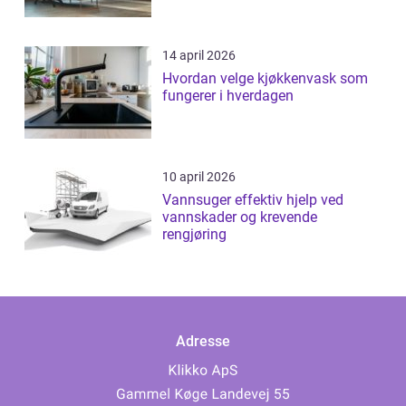
14 april 2026
Hvordan velge kjøkkenvask som
fungerer i hverdagen
10 april 2026
Vannsuger effektiv hjelp ved
vannskader og krevende
rengjøring
Adresse