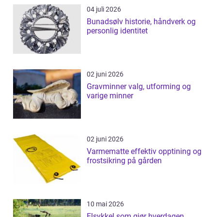
04 juli 2026
Bunadsølv historie, håndverk og
personlig identitet
02 juni 2026
Gravminner valg, utforming og
varige minner
02 juni 2026
Varmematte effektiv opptining og
frostsikring på gården
10 mai 2026
Elsykkel som gjør hverdagen